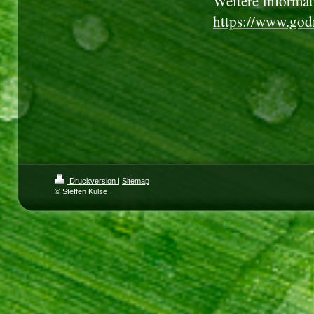
Weitere Informat
https://www.go
Druckversion
|
Sitemap
© Steffen Kulse