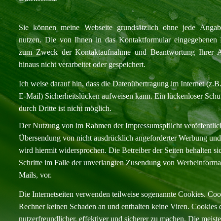
Sie können meine Webseite grundsätzlich ohne jede Angab
nutzen. Die von Ihnen in das Kontaktformular eingegebenen 
zum Zweck der Kontaktaufnahme und Beantwortung Ihrer An
hinaus nicht verarbeitet oder gespeichert.
Ich weise darauf hin, dass die Datenübertragung im Internet (z.
E-Mail) Sicherheitslücken aufweisen kann. Ein lückenloser Schu
durch Dritte ist nicht möglich.
Der Nutzung von im Rahmen der Impressumspflicht veröffentlic
Übersendung von nicht ausdrücklich angeforderter Werbung und 
wird hiermit widersprochen. Die Betreiber der Seiten behalten si
Schritte im Falle der unverlangten Zusendung von Werbeinform
Mails, vor.
Die Internetseiten verwenden teilweise sogenannte Cookies. Coo
Rechner keinen Schaden an und enthalten keine Viren. Cookies 
nutzerfreundlicher, effektiver und sicherer zu machen. Die meis